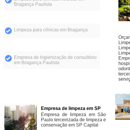
Bragança Paulista
Limpeza para clínicas em Bragança
Orçam
Limpe
Limpe
Limpe
Empresa de higienização de consultório
Empr
em Bragança Paulista
hospi
odont
terce
servi
Empresa de limpeza em SP
Empresa de limpeza em São
Paulo terceirizada de limpeza e
conservação em SP Capital