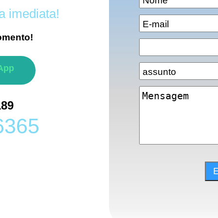
a imediata!
omento!
App
189
6365