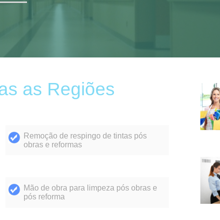
as as Regiões
Remoção de respingo de tintas pós
obras e reformas
Mão de obra para limpeza pós obras e
pós reforma