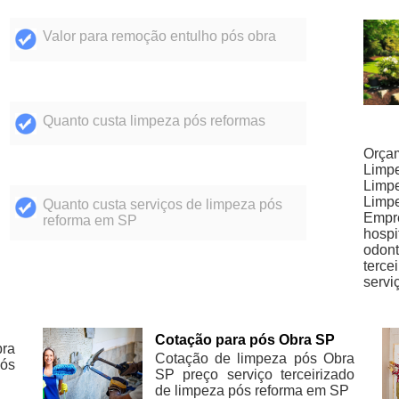
Valor para remoção entulho pós obra
Quanto custa limpeza pós reformas
Orçam
Limpe
Limpe
Limpe
Quanto custa serviços de limpeza pós
Empr
reforma em SP
hospi
odont
terce
servi
Cotação para pós Obra SP
ra
Cotação de limpeza pós Obra
pós
SP preço serviço terceirizado
de limpeza pós reforma em SP