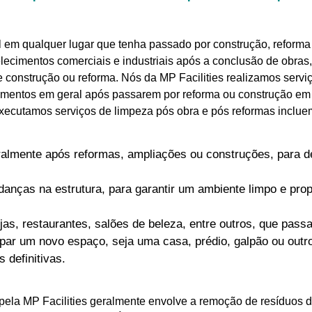
l em qualquer lugar que tenha passado por construção, reform
elecimentos comerciais e industriais após a conclusão de obras
 de construção ou reforma. Nós da MP Facilities realizamos serv
imentos em geral após passarem por reforma ou construção em f
xecutamos serviços de limpeza pós obra e pós reformas inclue
lmente após reformas, ampliações ou construções, para de
nças na estrutura, para garantir um ambiente limpo e propí
jas, restaurantes, salões de beleza, entre outros, que pas
ar um novo espaço, seja uma casa, prédio, galpão ou outro
 definitivas.
pela MP Facilities geralmente envolve a remoção de resíduos de 