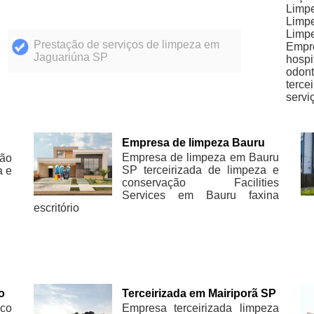
Limpe
Limpe
Limpe
Prestação de serviços de limpeza em
Empr
Jaguariúna SP
hospi
odont
terce
servi
Empresa de limpeza Bauru
Empresa de limpeza em Bauru
ão
SP terceirizada de limpeza e
a e
conservação Facilities
Services em Bauru faxina
escritório
o
Terceirizada em Mairiporã SP
co
Empresa terceirizada limpeza