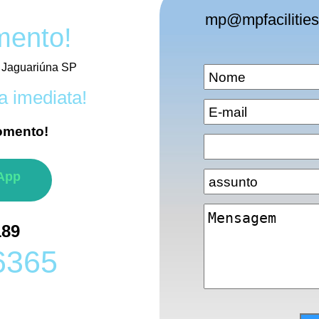
mp@mpfacilities
mento!
m Jaguariúna SP
a imediata!
omento!
App
189
6365