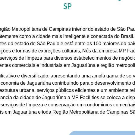
SP
egião Metropolitana de Campinas interior do estado de São Pa
entemente como a cidade mais inteligente e conectada do Brasil
 do estado de São Paulo e está entre as 100 maiores do país,
 opções e formas de expreções culturais, Nós da empresa MP Fa
 serviços de limpeza para diversos estabelecimentos de negócio
ientes comerciais e industriais em Jaguariúna e região metrop
icativo e diversificado, apresentando uma ampla gama de serv
 a economia de Jaguariúna contribuindo para o desenvolvimento 
raestrutura urbana, serviços públicos eficientes e um ambiente 
ancia da cidade de Jaguariúna a MP Facilities se coloca a dispo
 serviços de limpeza e conservação em condomínios comerciais
ais em Jaguariúna e toda Região Metropolitana de Campinas S