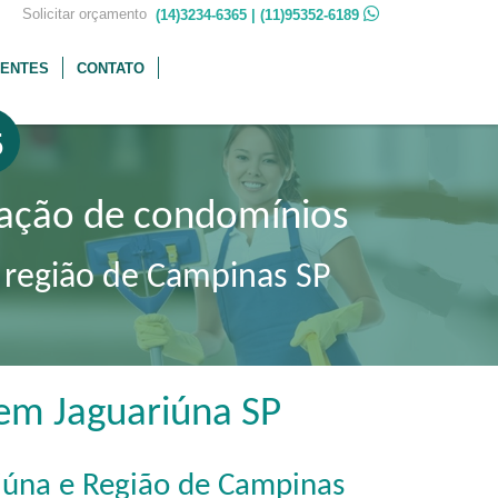
 Solicitar orçamento
(14)3234-6365 | (11)95352-6189
IENTES
CONTATO
5
ação de condomínios
, região de Campinas SP
em Jaguariúna SP
iúna e Região de Campinas