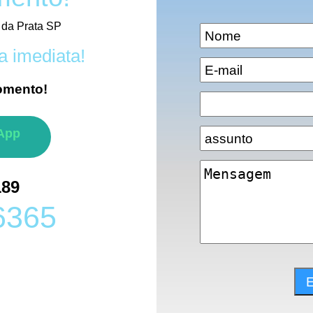
 da Prata SP
a imediata!
omento!
App
189
6365