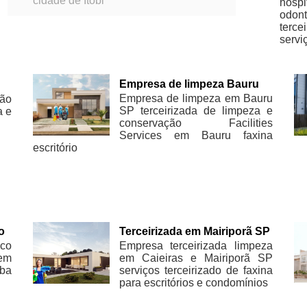
cidade de Itobi
hospi
odont
terce
servi
Empresa de limpeza Bauru
Empresa de limpeza em Bauru
ão
SP terceirizada de limpeza e
a e
conservação Facilities
Services em Bauru faxina
escritório
o
Terceirizada em Mairiporã SP
co
Empresa terceirizada limpeza
 em
em Caieiras e Mairiporã SP
íba
serviços terceirizado de faxina
para escritórios e condomínios