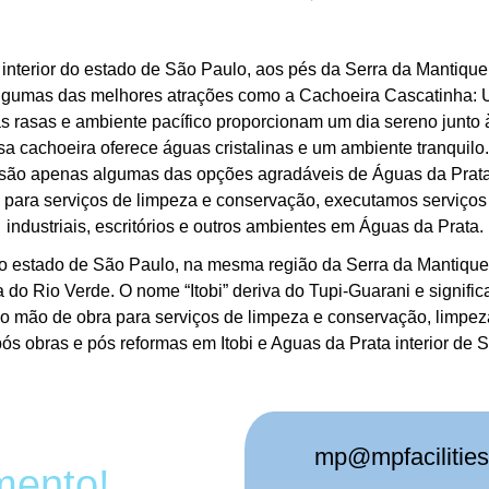
interior do estado de São Paulo, aos pés da Serra da Mantique
algumas das melhores atrações como a Cachoeira Cascatinha: U
s rasas e ambiente pacífico proporcionam um dia sereno junto 
 cachoeira oferece águas cristalinas e um ambiente tranquilo. A
as são apenas algumas das opções agradáveis de Águas da Pra
 para serviços de limpeza e conservação, executamos serviços
industriais, escritórios e outros ambientes em Águas da Prata.
or do estado de São Paulo, na mesma região da Serra da Mantiqu
do Rio Verde. O nome “Itobi” deriva do Tupi-Guarani e signific
mão de obra para serviços de limpeza e conservação, limpeza c
ós obras e pós reformas em Itobi e Aguas da Prata interior de 
mp@mpfacilities
mento!