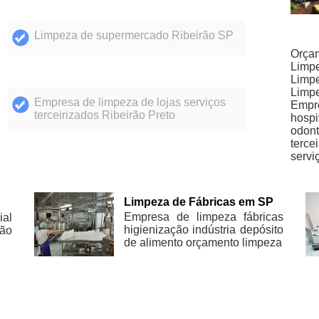
Limpeza de supermercado Ribeirão SP
Orçam
Limpe
Limpe
Limpe
Empresa de limpeza de lojas serviços
Empr
terceirizados Ribeirão Preto
hospi
odont
terce
servi
Limpeza de Fábricas em SP
Empresa de limpeza fábricas
ial
higienização indústria depósito
pão
de alimento orçamento limpeza
P