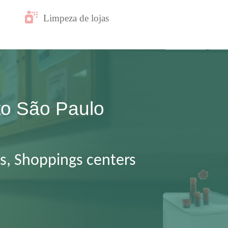
Limpeza de lojas
eto São Paulo
as, Shoppings centers