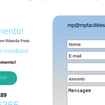
mp@mpfacilities
mento!
 em Ribeirão Preto
a imediata!
omento!
App
189