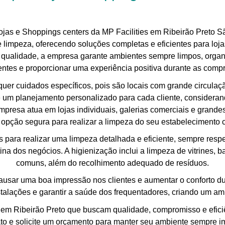
lojas e Shoppings centers da MP Facilities em Ribeirão Preto 
e limpeza, oferecendo soluções completas e eficientes para loj
 qualidade, a empresa garante ambientes sempre limpos, organi
ientes e proporcionar uma experiência positiva durante as compr
quer cuidados específicos, pois são locais com grande circulaç
 um planejamento personalizado para cada cliente, considerand
empresa atua em lojas individuais, galerias comerciais e gra
pção segura para realizar a limpeza do seu estabelecimento 
os para realizar uma limpeza detalhada e eficiente, sempre resp
tina dos negócios. A higienização inclui a limpeza de vitrines, b
comuns, além do recolhimento adequado de resíduos.
usar uma boa impressão nos clientes e aumentar o conforto d
nstalações e garantir a saúde dos frequentadores, criando um am
 em Ribeirão Preto que buscam qualidade, compromisso e eficiênc
to e solicite um orçamento para manter seu ambiente sempre i